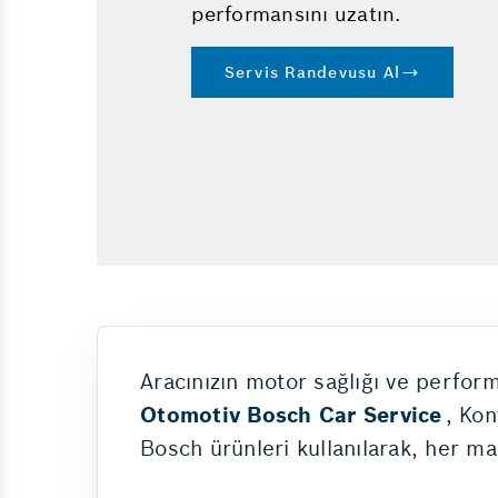
performansını uzatın.
Cam Değişimi
Oto Kalibrasyon
Servis Randevusu Al
Elektrikli Araç Şarj İstasyonu
Hibrit Pil Temizliği
Yol Yardım
Oto Modifiye
Aracınızın motor sağlığı ve perform
Otomotiv Bosch Car Service
, Kon
Bosch ürünleri kullanılarak, her m