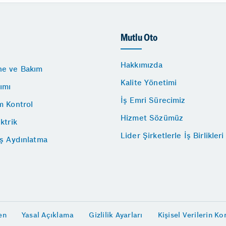
Mutlu Oto
Hakkımızda
e ve Bakım
Kalite Yönetimi
ımı
İş Emri Sürecimiz
m Kontrol
Hizmet Sözümüz
ktrik
Lider Şirketlerle İş Birlikleri
ış Aydınlatma
en
Yasal Açıklama
Gizlilik Ayarları
Kişisel Verilerin K