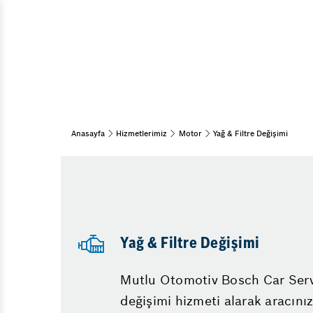
Araç Bakım & Onarım
Muayene ve Bakım
Bahar Bakımı
Kış Bakımı
Periyodik Bakım
15 Adım Kontrol
Anasayfa
Hizmetlerimiz
Motor
Yağ & Filtre Değişimi
Klima
Yağ & Filtre Değişimi
Diğer Hizmetlerimiz
Lastik
Mutlu Otomotiv Bosch Car Servic
Emniyet Sistemleri
değişimi hizmeti alarak aracını
Vale