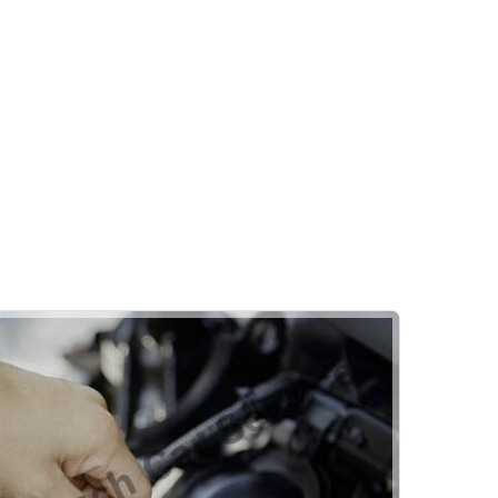
Akü
Akülerde Garanti
Akü Kontrolü
Mutlu Oto
Kaporta
Pasta Cila
Rehber
Göçük Düzeltme
Kaporta Boya