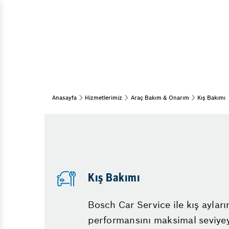
Araç Bakım & Onarım
Muayene ve Bakım
Bahar Bakımı
Kış Bakımı
Periyodik Bakım
15 Adım Kontrol
Anasayfa
Hizmetlerimiz
Araç Bakım & Onarım
Kış Bakımı
Klima
Kış Bakımı
Diğer Hizmetlerimiz
Lastik
Bosch Car Service ile kış ayları
Emniyet Sistemleri
performansını maksimal seviye
Vale