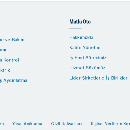
Mutlu Oto
Hakkımızda
e ve Bakım
Kalite Yönetimi
ımı
İş Emri Sürecimiz
m Kontrol
Hizmet Sözümüz
ktrik
Lider Şirketlerle İş Birlikleri
ış Aydınlatma
en
Yasal Açıklama
Gizlilik Ayarları
Kişisel Verilerin K