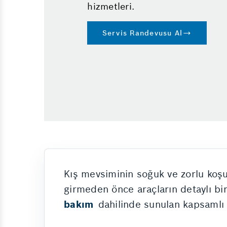
hizmetleri.
Cam Değişimi
Oto Kalibrasyon
Servis Randevusu Al
Elektrikli Araç Şarj İstasyonu
Hibrit Pil Temizliği
Yol Yardım
Oto Modifiye
Kış mevsiminin soğuk ve zorlu koşull
girmeden önce araçların detaylı b
bakım
dahilinde sunulan kapsamlı h