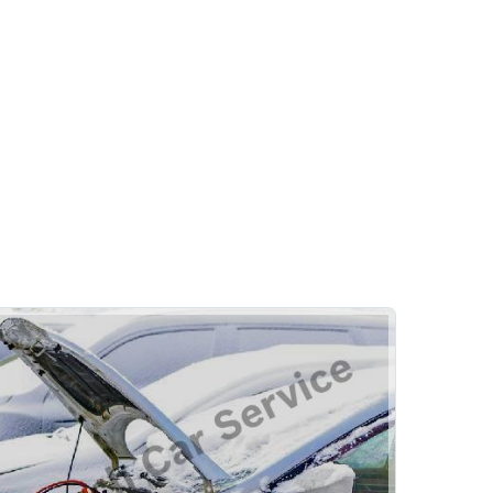
Akü
Akülerde Garanti
Akü Kontrolü
Mutlu Oto
Kaporta
Pasta Cila
Rehber
Göçük Düzeltme
Kaporta Boya